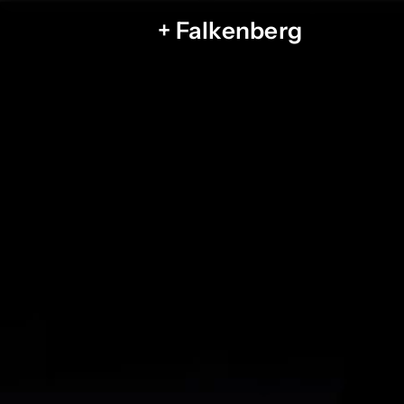
+ Falkenberg